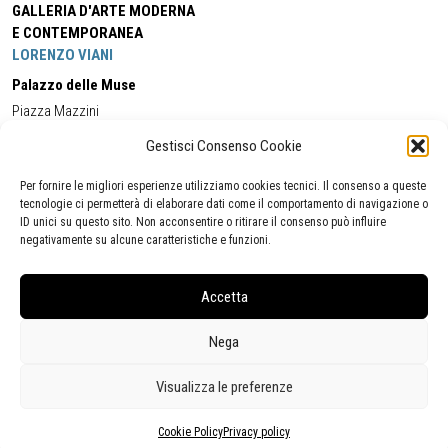
GALLERIA D'ARTE MODERNA
E CONTEMPORANEA
LORENZO VIANI
Palazzo delle Muse
Piazza Mazzini
55049 - Viareggio
Gestisci Consenso Cookie
Tel:
+39 0584 581118
Cell:
+39 338 5714978
(orario apertura Galleria)
Tel:
+39 0584 944580
(orario 09.00/13.00)
Per fornire le migliori esperienze utilizziamo cookies tecnici. Il consenso a queste
Email:
gamc@comune.viareggio.lu.it
tecnologie ci permetterà di elaborare dati come il comportamento di navigazione o
ID unici su questo sito. Non acconsentire o ritirare il consenso può influire
negativamente su alcune caratteristiche e funzioni.
Dichiarazione di accessibilità
Segnalazione di inaccessibilità
Accetta
Politica della privacy
Statistiche
Nega
Visualizza le preferenze
Cookie Policy
Privacy policy