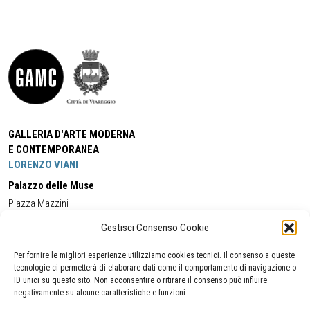
GALLERIA D'ARTE MODERNA
E CONTEMPORANEA
LORENZO VIANI
Palazzo delle Muse
Piazza Mazzini
55049 - Viareggio
Gestisci Consenso Cookie
Tel:
+39 0584 581118
Cell:
+39 338 5714978
(orario apertura Galleria)
Tel:
+39 0584 944580
(orario 09.00/13.00)
Per fornire le migliori esperienze utilizziamo cookies tecnici. Il consenso a queste
Email:
gamc@comune.viareggio.lu.it
tecnologie ci permetterà di elaborare dati come il comportamento di navigazione o
ID unici su questo sito. Non acconsentire o ritirare il consenso può influire
negativamente su alcune caratteristiche e funzioni.
Dichiarazione di accessibilità