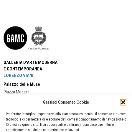
GALLERIA D'ARTE MODERNA
E CONTEMPORANEA
LORENZO VIANI
Palazzo delle Muse
Piazza Mazzini
55049 - Viareggio
Gestisci Consenso Cookie
Tel:
+39 0584 581118
Cell:
+39 338 5714978
(orario apertura Galleria)
Tel:
+39 0584 944580
(orario 09.00/13.00)
Per fornire le migliori esperienze utilizziamo cookies tecnici. Il consenso a queste
Email:
gamc@comune.viareggio.lu.it
tecnologie ci permetterà di elaborare dati come il comportamento di navigazione o
ID unici su questo sito. Non acconsentire o ritirare il consenso può influire
negativamente su alcune caratteristiche e funzioni.