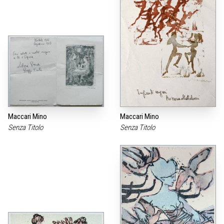
Maccari Mino
Maccari Mino
Senza Titolo
Senza Titolo