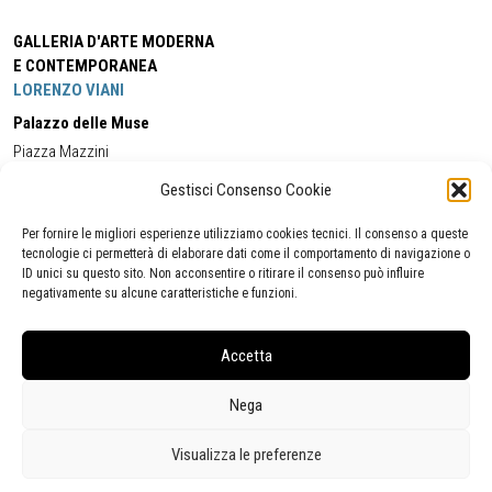
GALLERIA D'ARTE MODERNA
E CONTEMPORANEA
LORENZO VIANI
Palazzo delle Muse
Piazza Mazzini
55049 - Viareggio
Gestisci Consenso Cookie
Tel:
+39 0584 581118
Cell:
+39 338 5714978
(orario apertura Galleria)
Tel:
+39 0584 944580
(orario 09.00/13.00)
Per fornire le migliori esperienze utilizziamo cookies tecnici. Il consenso a queste
Email:
gamc@comune.viareggio.lu.it
tecnologie ci permetterà di elaborare dati come il comportamento di navigazione o
ID unici su questo sito. Non acconsentire o ritirare il consenso può influire
negativamente su alcune caratteristiche e funzioni.
Dichiarazione di accessibilità
Segnalazione di inaccessibilità
Accetta
Politica della privacy
Statistiche
Nega
Visualizza le preferenze