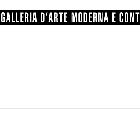
GRAFICA
COMUNALE
ANGELONI
PITTURA
BERTI
BONETTI
SCULTURA
CATARSINI
LEVY
STAMPA
LUCARELLI
LUPORINI
ALTRO
MARTINI
MASCHIE
MATRICI XILOGRAFICHE
MICHETTI
PARISI
FOTOGRAFIA
PIERACCINI
PREMIO V
SPOLTI
VARRAUD 
PROVENIENZE VARIE