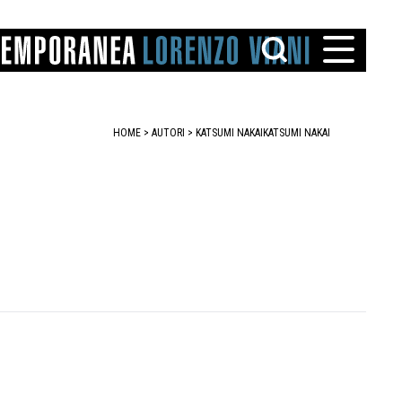
HOME
>
AUTORI
> KATSUMI NAKAI
KATSUMI NAKAI
TTO
IAREGGIO
SANTINI