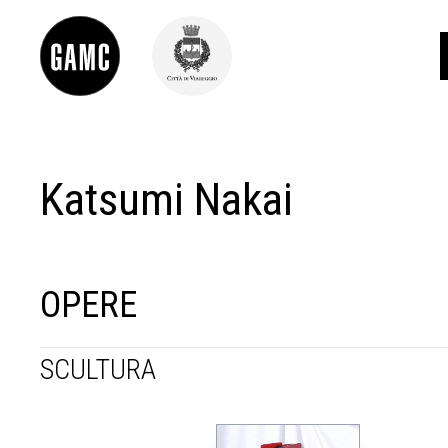
Katsumi Nakai
INFO
CONTATTI
DIDATTICA
SHOP
LE COLLEZIONI
OPERE
GLI AUTORI
LORENZO VIANI
SCULTURA
MOSTRE
EVENTI
PALAZZO DELLE MUSE