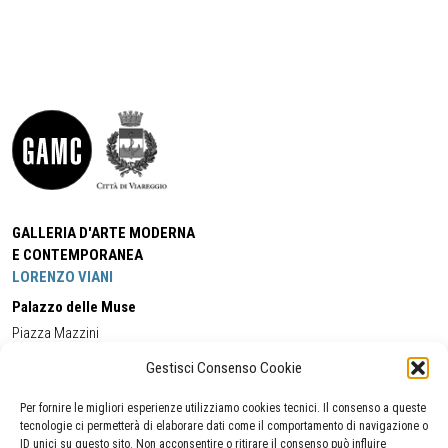
GALLERIA D'ARTE MODERNA
E CONTEMPORANEA
LORENZO VIANI
Palazzo delle Muse
Piazza Mazzini
55049 - Viareggio
Gestisci Consenso Cookie
Tel:
+39 0584 581118
Cell:
+39 338 5714978
(orario apertura Galleria)
Tel:
+39 0584 944580
(orario 09.00/13.00)
Per fornire le migliori esperienze utilizziamo cookies tecnici. Il consenso a queste
Email:
gamc@comune.viareggio.lu.it
tecnologie ci permetterà di elaborare dati come il comportamento di navigazione o
ID unici su questo sito. Non acconsentire o ritirare il consenso può influire