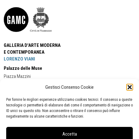
GALLERIA D'ARTE MODERNA
E CONTEMPORANEA
LORENZO VIANI
Palazzo delle Muse
Piazza Mazzini
55049 - Viareggio
Gestisci Consenso Cookie
Tel:
+39 0584 581118
Cell:
+39 338 5714978
(orario apertura Galleria)
Tel:
+39 0584 944580
(orario 09.00/13.00)
Per fornire le migliori esperienze utilizziamo cookies tecnici. Il consenso a queste
Email:
gamc@comune.viareggio.lu.it
tecnologie ci permetterà di elaborare dati come il comportamento di navigazione o
ID unici su questo sito. Non acconsentire o ritirare il consenso può influire
negativamente su alcune caratteristiche e funzioni.
Dichiarazione di accessibilità
Segnalazione di inaccessibilità
Accetta
Politica della privacy