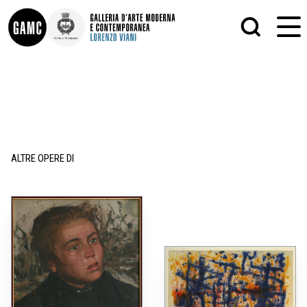
INFO
GRAFICA
CONTATTI
PITTURA
DIDATTICA
SCULTURA
SHOP
STAMPA
ALTRO
ALTRE OPERE DI
LE COLLEZIONI
MATRICI XILOGRAFICHE
GLI AUTORI
FOTOGRAFIA
LORENZO VIANI
MOSTRE
EVENTI
PALAZZO DELLE MUSE