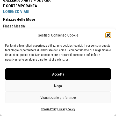
GALLERIA D'ARTE MODERNA
E CONTEMPORANEA
LORENZO VIANI
Palazzo delle Muse
Piazza Mazzini
55049 - Viareggio
Gestisci Consenso Cookie
Tel:
+39 0584 581118
Cell:
+39 338 5714978
(orario apertura Galleria)
Tel:
+39 0584 944580
(orario 09.00/13.00)
Per fornire le migliori esperienze utilizziamo cookies tecnici. Il consenso a queste
Email:
gamc@comune.viareggio.lu.it
tecnologie ci permetterà di elaborare dati come il comportamento di navigazione o
ID unici su questo sito. Non acconsentire o ritirare il consenso può influire
negativamente su alcune caratteristiche e funzioni.
Dichiarazione di accessibilità
Segnalazione di inaccessibilità
Accetta
Politica della privacy
Statistiche
Nega
Visualizza le preferenze
Cookie Policy
Privacy policy