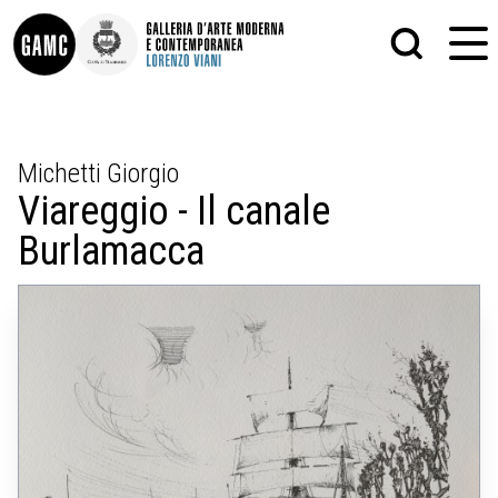
INFO
GRAFICA
Michetti Giorgio
CONTATTI
PITTURA
Viareggio - Il canale
DIDATTICA
SCULTURA
SHOP
STAMPA
Burlamacca
ALTRO
LE COLLEZIONI
MATRICI XILOGRAFICHE
GLI AUTORI
FOTOGRAFIA
LORENZO VIANI
MOSTRE
EVENTI
PALAZZO DELLE MUSE