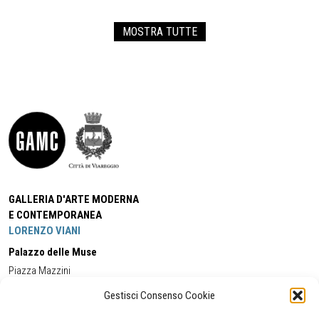
MOSTRA TUTTE
GALLERIA D'ARTE MODERNA
E CONTEMPORANEA
LORENZO VIANI
Palazzo delle Muse
Piazza Mazzini
55049 - Viareggio
Gestisci Consenso Cookie
Tel:
+39 0584 581118
Cell:
+39 338 5714978
(orario apertura Galleria)
Tel:
+39 0584 944580
(orario 09.00/13.00)