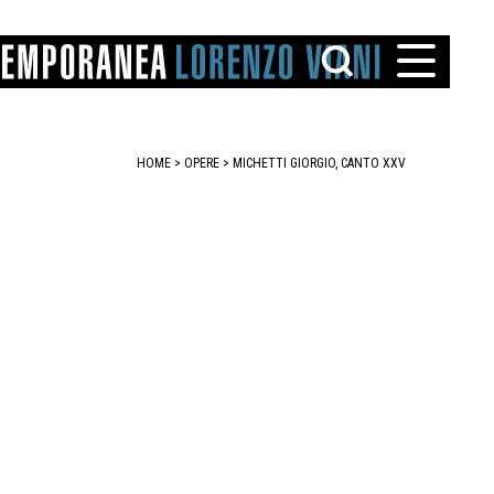
HOME
>
OPERE
> MICHETTI GIORGIO, CANTO XXV
TTO
IAREGGIO
SANTINI