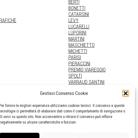
BERTI
BONETTI
CATARSINI
GRAFICHE
LEVY
LUCARELLI
LUPORINI
MARTINI
MASCHIETTO
MICHETTI
PARISI
PIERACCINI
PREMIO VIAREGGIO
SPOLTI
VARRAUD SANTINI
PROVENIENZE VARIE
Gestisci Consenso Cookie
Per fornire le migliori esperienze utilizziamo cookies tecnici. Il consenso a queste
tecnologie ci permetterà di elaborare dati come il comportamento di navigazione o
ID unici su questo sito. Non acconsentire o ritirare il consenso può influire
negativamente su alcune caratteristiche e funzioni.