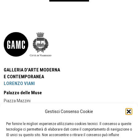
GALLERIA D'ARTE MODERNA
E CONTEMPORANEA
LORENZO VIANI
Palazzo delle Muse
Piazza Mazzini
55049 - Viareggio
Gestisci Consenso Cookie
Tel:
+39 0584 581118
Cell:
+39 338 5714978
(orario apertura Galleria)
Tel:
+39 0584 944580
(orario 09.00/13.00)
Per fornire le migliori esperienze utilizziamo cookies tecnici. Il consenso a queste
Email:
gamc@comune.viareggio.lu.it
tecnologie ci permetterà di elaborare dati come il comportamento di navigazione o
ID unici su questo sito. Non acconsentire o ritirare il consenso può influire