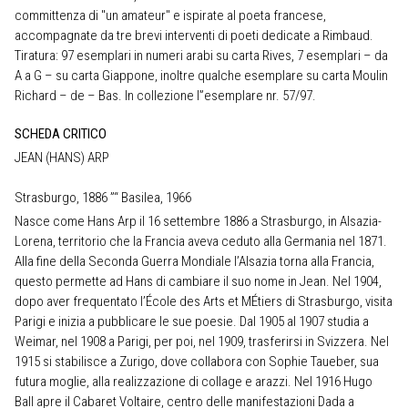
committenza di "un amateur" e ispirate al poeta francese,
accompagnate da tre brevi interventi di poeti dedicate a Rimbaud.
Tiratura: 97 esemplari in numeri arabi su carta Rives, 7 esemplari – da
A a G – su carta Giappone, inoltre qualche esemplare su carta Moulin
Richard – de – Bas. In collezione l”esemplare nr. 57/97.
SCHEDA CRITICO
JEAN (HANS) ARP
Strasburgo, 1886 ”“ Basilea, 1966
Nasce come Hans Arp il 16 settembre 1886 a Strasburgo, in Alsazia-
Lorena, territorio che la Francia aveva ceduto alla Germania nel 1871.
Alla fine della Seconda Guerra Mondiale l’Alsazia torna alla Francia,
questo permette ad Hans di cambiare il suo nome in Jean. Nel 1904,
dopo aver frequentato l’École des Arts et MÉtiers di Strasburgo, visita
Parigi e inizia a pubblicare le sue poesie. Dal 1905 al 1907 studia a
Weimar, nel 1908 a Parigi, per poi, nel 1909, trasferirsi in Svizzera. Nel
1915 si stabilisce a Zurigo, dove collabora con Sophie Taueber, sua
futura moglie, alla realizzazione di collage e arazzi. Nel 1916 Hugo
Ball apre il Cabaret Voltaire, centro delle manifestazioni Dada a