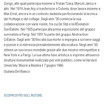
Zurigo, alle quali partecipa insieme a Tristan Tzara, Marcel Janco e
altri. Nel 1919 Jean Arp si trasferisce a Colonia, dove lavora insieme a
Max Ernst, ancora in un contesto dadaista perfezionando la tecnica
del frottage e del collage. Dagli anni ’20 comincia la sua
collaborazione con varie riviste, fra cui De Stijl e la RÉvolution
SurrÉaliste. Nel 1925 partecipa alla prima esposizione del gruppo
surrealista a Parigi. Nel 1931 fa parte del gruppo Abstraction-
CrÉation. Dagli anni ’30 fino alla sua morte si impegna a scrivere saggi
e poesie e si interessa prevalentemente alla scultura. Negli anni ’50
ottiene un successo mondiale grazie alle due mostre retrospettive a
New York e a Parigi. La sua ultima fase artistica si esprime attraverso
strutture monumentali realizzate per enti pubblici, come la Harvard
University. Muore a Basilea il 7 giugno 1966.
Giuliana Del Bianco
SCOPRI DI PIÙ SULL'AUTORE