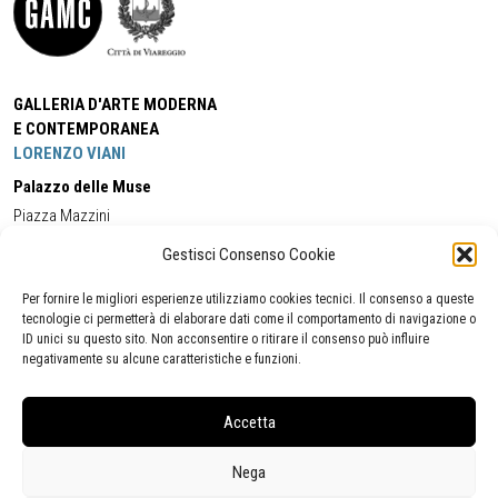
GALLERIA D'ARTE MODERNA
E CONTEMPORANEA
LORENZO VIANI
Palazzo delle Muse
Piazza Mazzini
55049 - Viareggio
Gestisci Consenso Cookie
Tel:
+39 0584 581118
Cell:
+39 338 5714978
(orario apertura Galleria)
Tel:
+39 0584 944580
(orario 09.00/13.00)
Per fornire le migliori esperienze utilizziamo cookies tecnici. Il consenso a queste
Email:
gamc@comune.viareggio.lu.it
tecnologie ci permetterà di elaborare dati come il comportamento di navigazione o
ID unici su questo sito. Non acconsentire o ritirare il consenso può influire
negativamente su alcune caratteristiche e funzioni.
Dichiarazione di accessibilità
Segnalazione di inaccessibilità
Accetta
Politica della privacy
Statistiche
Nega