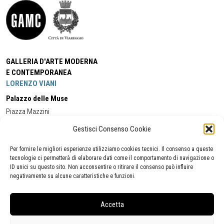
GALLERIA D'ARTE MODERNA
E CONTEMPORANEA
LORENZO VIANI
Palazzo delle Muse
Piazza Mazzini
55049 - Viareggio
Gestisci Consenso Cookie
Tel:
+39 0584 581118
Cell:
+39 338 5714978
(orario apertura Galleria)
Tel:
+39 0584 944580
(orario 09.00/13.00)
Per fornire le migliori esperienze utilizziamo cookies tecnici. Il consenso a queste
Email:
gamc@comune.viareggio.lu.it
tecnologie ci permetterà di elaborare dati come il comportamento di navigazione o
ID unici su questo sito. Non acconsentire o ritirare il consenso può influire
negativamente su alcune caratteristiche e funzioni.
Dichiarazione di accessibilità
Segnalazione di inaccessibilità
Accetta
Politica della privacy
Statistiche