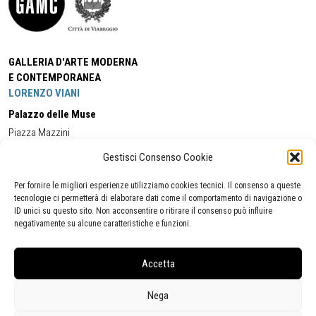
GALLERIA D'ARTE MODERNA
E CONTEMPORANEA
LORENZO VIANI
Palazzo delle Muse
Piazza Mazzini
55049 - Viareggio
Gestisci Consenso Cookie
Tel:
+39 0584 581118
Cell:
+39 338 5714978
(orario apertura Galleria)
Tel:
+39 0584 944580
(orario 09.00/13.00)
Per fornire le migliori esperienze utilizziamo cookies tecnici. Il consenso a queste
Email:
gamc@comune.viareggio.lu.it
tecnologie ci permetterà di elaborare dati come il comportamento di navigazione o
ID unici su questo sito. Non acconsentire o ritirare il consenso può influire
negativamente su alcune caratteristiche e funzioni.
Dichiarazione di accessibilità
Segnalazione di inaccessibilità
Accetta
Politica della privacy
Statistiche
Nega