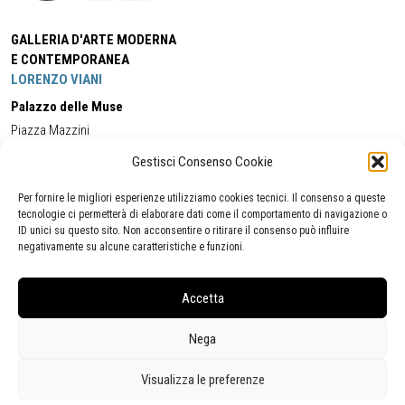
GALLERIA D'ARTE MODERNA
E CONTEMPORANEA
LORENZO VIANI
Palazzo delle Muse
Piazza Mazzini
55049 - Viareggio
Gestisci Consenso Cookie
Tel:
+39 0584 581118
Cell:
+39 338 5714978
(orario apertura Galleria)
Tel:
+39 0584 944580
(orario 09.00/13.00)
Per fornire le migliori esperienze utilizziamo cookies tecnici. Il consenso a queste
Email:
gamc@comune.viareggio.lu.it
tecnologie ci permetterà di elaborare dati come il comportamento di navigazione o
ID unici su questo sito. Non acconsentire o ritirare il consenso può influire
negativamente su alcune caratteristiche e funzioni.
Dichiarazione di accessibilità
Segnalazione di inaccessibilità
Accetta
Politica della privacy
Statistiche
Nega
Visualizza le preferenze