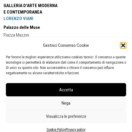
GALLERIA D'ARTE MODERNA
E CONTEMPORANEA
LORENZO VIANI
Palazzo delle Muse
Piazza Mazzini
55049 - Viareggio
Gestisci Consenso Cookie
Tel:
+39 0584 581118
Cell:
+39 338 5714978
(orario apertura Galleria)
Tel:
+39 0584 944580
(orario 09.00/13.00)
Per fornire le migliori esperienze utilizziamo cookies tecnici. Il consenso a queste
Email:
gamc@comune.viareggio.lu.it
tecnologie ci permetterà di elaborare dati come il comportamento di navigazione o
ID unici su questo sito. Non acconsentire o ritirare il consenso può influire
negativamente su alcune caratteristiche e funzioni.
Dichiarazione di accessibilità
Segnalazione di inaccessibilità
Accetta
Politica della privacy
Statistiche
Nega
Visualizza le preferenze
Cookie Policy
Privacy policy