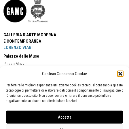
GALLERIA D'ARTE MODERNA
E CONTEMPORANEA
LORENZO VIANI
Palazzo delle Muse
Piazza Mazzini
55049 - Viareggio
Gestisci Consenso Cookie
Tel:
+39 0584 581118
Cell:
+39 338 5714978
(orario apertura Galleria)
Tel:
+39 0584 944580
(orario 09.00/13.00)
Per fornire le migliori esperienze utilizziamo cookies tecnici. Il consenso a queste
Email:
gamc@comune.viareggio.lu.it
tecnologie ci permetterà di elaborare dati come il comportamento di navigazione o
ID unici su questo sito. Non acconsentire o ritirare il consenso può influire
negativamente su alcune caratteristiche e funzioni.
Dichiarazione di accessibilità
Segnalazione di inaccessibilità
Accetta
Politica della privacy
Statistiche