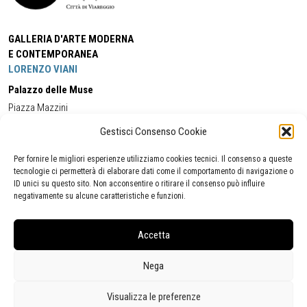
GALLERIA D'ARTE MODERNA
E CONTEMPORANEA
LORENZO VIANI
Palazzo delle Muse
Piazza Mazzini
55049 - Viareggio
Gestisci Consenso Cookie
Tel:
+39 0584 581118
Cell:
+39 338 5714978
(orario apertura Galleria)
Tel:
+39 0584 944580
(orario 09.00/13.00)
Per fornire le migliori esperienze utilizziamo cookies tecnici. Il consenso a queste
Email:
gamc@comune.viareggio.lu.it
tecnologie ci permetterà di elaborare dati come il comportamento di navigazione o
ID unici su questo sito. Non acconsentire o ritirare il consenso può influire
negativamente su alcune caratteristiche e funzioni.
Dichiarazione di accessibilità
Segnalazione di inaccessibilità
Accetta
Politica della privacy
Statistiche
Nega
Visualizza le preferenze