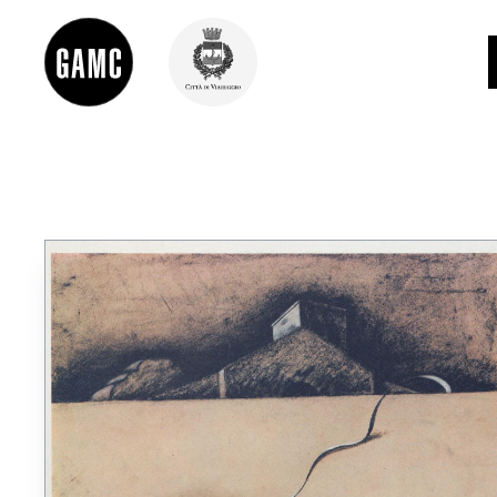
INFO
CONTATTI
DIDATTICA
SHOP
LE COLLEZIONI
GLI AUTORI
LORENZO VIANI
MOSTRE
EVENTI
PALAZZO DELLE MUSE