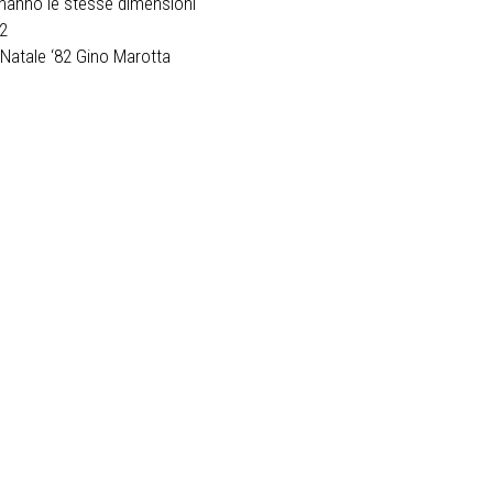
 hanno le stesse dimensioni
82
i Natale ‘82 Gino Marotta