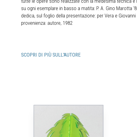
tutte le opere sono realizzate con la medesima tecnica e
su ogni esemplare in basso a matita: P. A. Gino Marotta ‘
dedica, sul foglio della presentazione: per Vera e Giovann
provenienza: autore, 1982
SCOPRI DI PIÙ SULL'AUTORE