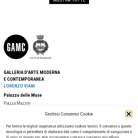
GALLERIA D'ARTE MODERNA
E CONTEMPORANEA
LORENZO VIANI
Palazzo delle Muse
Piazza Mazzini
55049 - Viareggio
Gestisci Consenso Cookie
Tel:
+39 0584 581118
Cell:
+39 338 5714978
(orario apertura Galleria)
Tel:
+39 0584 944580
(orario 09.00/13.00)
Per fornire le migliori esperienze utilizziamo cookies tecnici. Il consenso a queste
Email:
gamc@comune.viareggio.lu.it
tecnologie ci permetterà di elaborare dati come il comportamento di navigazione o
ID unici su questo sito. Non acconsentire o ritirare il consenso può influire