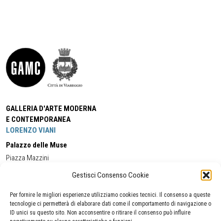
GALLERIA D'ARTE MODERNA
E CONTEMPORANEA
LORENZO VIANI
Palazzo delle Muse
Piazza Mazzini
55049 - Viareggio
Gestisci Consenso Cookie
Tel:
+39 0584 581118
Cell:
+39 338 5714978
(orario apertura Galleria)
Tel:
+39 0584 944580
(orario 09.00/13.00)
Per fornire le migliori esperienze utilizziamo cookies tecnici. Il consenso a queste
Email:
gamc@comune.viareggio.lu.it
tecnologie ci permetterà di elaborare dati come il comportamento di navigazione o
ID unici su questo sito. Non acconsentire o ritirare il consenso può influire