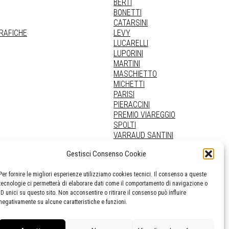
BERTI
BONETTI
CATARSINI
GRAFICHE
LEVY
LUCARELLI
LUPORINI
MARTINI
MASCHIETTO
MICHETTI
PARISI
PIERACCINI
PREMIO VIAREGGIO
SPOLTI
VARRAUD SANTINI
PROVENIENZE VARIE
Gestisci Consenso Cookie
Per fornire le migliori esperienze utilizziamo cookies tecnici. Il consenso a queste
tecnologie ci permetterà di elaborare dati come il comportamento di navigazione o
ID unici su questo sito. Non acconsentire o ritirare il consenso può influire
negativamente su alcune caratteristiche e funzioni.