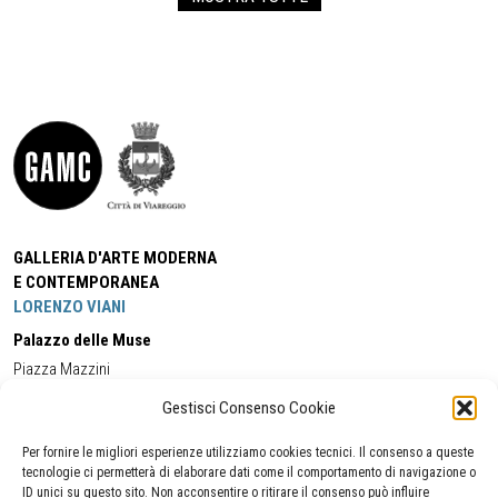
GALLERIA D'ARTE MODERNA
E CONTEMPORANEA
LORENZO VIANI
Palazzo delle Muse
Piazza Mazzini
55049 - Viareggio
Gestisci Consenso Cookie
Tel:
+39 0584 581118
Cell:
+39 338 5714978
(orario apertura Galleria)
Tel:
+39 0584 944580
(orario 09.00/13.00)
Per fornire le migliori esperienze utilizziamo cookies tecnici. Il consenso a queste
Email:
gamc@comune.viareggio.lu.it
tecnologie ci permetterà di elaborare dati come il comportamento di navigazione o
ID unici su questo sito. Non acconsentire o ritirare il consenso può influire