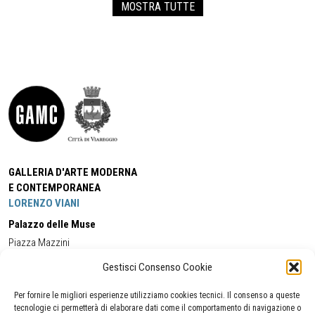
MOSTRA TUTTE
GALLERIA D'ARTE MODERNA
E CONTEMPORANEA
LORENZO VIANI
Palazzo delle Muse
Piazza Mazzini
55049 - Viareggio
Gestisci Consenso Cookie
Tel:
+39 0584 581118
Cell:
+39 338 5714978
(orario apertura Galleria)
Tel:
+39 0584 944580
(orario 09.00/13.00)
Per fornire le migliori esperienze utilizziamo cookies tecnici. Il consenso a queste
Email:
gamc@comune.viareggio.lu.it
tecnologie ci permetterà di elaborare dati come il comportamento di navigazione o