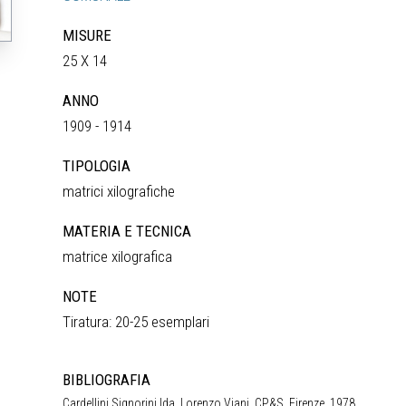
MISURE
25 X 14
ANNO
1909 - 1914
TIPOLOGIA
matrici xilografiche
MATERIA E TECNICA
matrice xilografica
NOTE
Tiratura: 20-25 esemplari
BIBLIOGRAFIA
Cardellini Signorini Ida, Lorenzo Viani, CP&S, Firenze, 1978