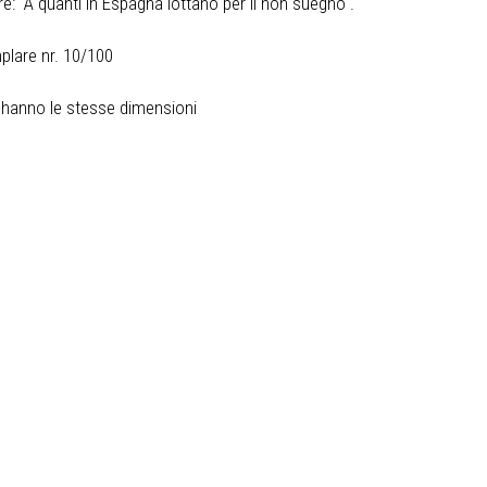
e: "A quanti in Espagna lottano per il non suegno".
mplare nr. 10/100
 hanno le stesse dimensioni