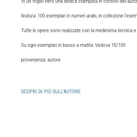
In un foglio nero una dedica stampata in corsivo dell‘autor
tiratura: 100 esemplari in numeri arabi, in collezione l‘ese
Tutte le opere sono realizzate con la medesima tecnica e
Su ogni esemplari in basso a matita: Vedova 10/100
provenienza: autore
SCOPRI DI PIÙ SULL'AUTORE