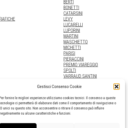
BERTI
BONETTI
CATARSINI
GRAFICHE
LEVY
LUCARELLI
LUPORINI
MARTINI
MASCHIETTO
MICHETTI
PARISI
PIERACCINI
PREMIO VIAREGGIO
SPOLTI
VARRAUD SANTINI
PROVENIENZE VARIE
Gestisci Consenso Cookie
Per fornire le migliori esperienze utilizziamo cookies tecnici. Il consenso a queste
tecnologie ci permetterà di elaborare dati come il comportamento di navigazione o
ID unici su questo sito. Non acconsentire o ritirare il consenso può influire
negativamente su alcune caratteristiche e funzioni.