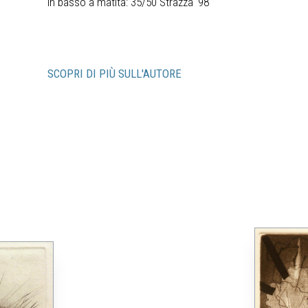
in basso a matita: 35/50 Strazza ‘98
SCOPRI DI PIÙ SULL'AUTORE