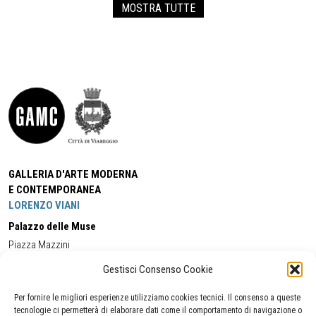
MOSTRA TUTTE
GALLERIA D'ARTE MODERNA
E CONTEMPORANEA
LORENZO VIANI
Palazzo delle Muse
Piazza Mazzini
55049 - Viareggio
Gestisci Consenso Cookie
Tel:
+39 0584 581118
Cell:
+39 338 5714978
(orario apertura Galleria)
Tel:
+39 0584 944580
(orario 09.00/13.00)
Per fornire le migliori esperienze utilizziamo cookies tecnici. Il consenso a queste
Email:
gamc@comune.viareggio.lu.it
tecnologie ci permetterà di elaborare dati come il comportamento di navigazione o