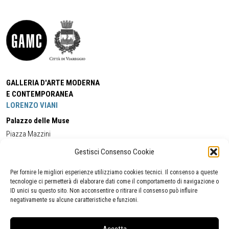
GALLERIA D'ARTE MODERNA
E CONTEMPORANEA
LORENZO VIANI
Palazzo delle Muse
Piazza Mazzini
55049 - Viareggio
Gestisci Consenso Cookie
Tel:
+39 0584 581118
Cell:
+39 338 5714978
(orario apertura Galleria)
Tel:
+39 0584 944580
(orario 09.00/13.00)
Per fornire le migliori esperienze utilizziamo cookies tecnici. Il consenso a queste
Email:
gamc@comune.viareggio.lu.it
tecnologie ci permetterà di elaborare dati come il comportamento di navigazione o
ID unici su questo sito. Non acconsentire o ritirare il consenso può influire
negativamente su alcune caratteristiche e funzioni.
Dichiarazione di accessibilità
Segnalazione di inaccessibilità
Accetta