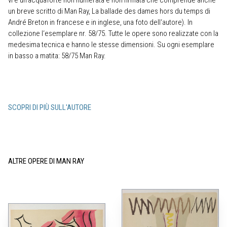
vi è un‘acquaforte non numerata e non firmata che comprende anche
un breve scritto di Man Ray, La ballade des dames hors du temps di
André Breton in francese e in inglese, una foto dell‘autore). In
collezione l‘esemplare nr. 58/75. Tutte le opere sono realizzate con la
medesima tecnica e hanno le stesse dimensioni. Su ogni esemplare
in basso a matita: 58/75 Man Ray.
SCOPRI DI PIÙ SULL'AUTORE
ALTRE OPERE DI MAN RAY