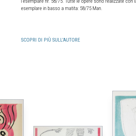
l‘esemplare nr. 58/75. Tutte le opere sono realizzate con
esemplare in basso a matita: 58/75 Man.
SCOPRI DI PIÙ SULL'AUTORE