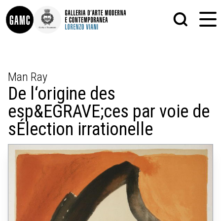
INFO
GRAFICA
Man Ray
CONTATTI
PITTURA
De l‘origine des
DIDATTICA
SCULTURA
SHOP
STAMPA
esp&EGRAVE;ces par voie de
ALTRO
LE COLLEZIONI
MATRICI XILOGRAFICHE
sÉlection irrationelle
GLI AUTORI
FOTOGRAFIA
LORENZO VIANI
MOSTRE
EVENTI
PALAZZO DELLE MUSE