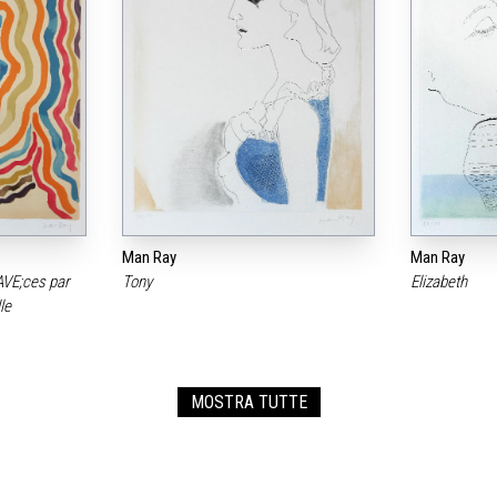
Man Ray
Man Ray
AVE;ces par
Tony
Elizabeth
lle
MOSTRA TUTTE