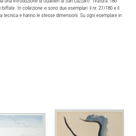
da una introduzione di Gualtieri di San Lazzaro. Tiratura: 180
biffate. In collezione vi sono due esemplari: il nr. 27/180 e il
ma tecnica e hanno le stesse dimensioni. Su ogni esemplare in