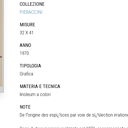
COLLEZIONE
PIERACCINI
MISURE
32 X 41
ANNO
1970
TIPOLOGIA
Grafica
MATERIA E TECNICA
linoleum a colori
NOTE
De l”origine des espï¿½ces par voie de sï¿½lection irration