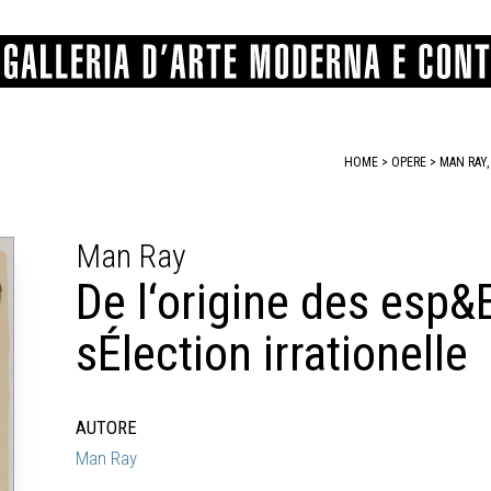
HOME
>
OPERE
> MAN RAY,
GRAFICA
COMUNALE
ANGELONI
PITTURA
BERTI
BONETTI
Man Ray
SCULTURA
CATARSINI
LEVY
STAMPA
LUCARELLI
LUPORINI
De l‘origine des esp
ALTRO
MARTINI
MASCHIE
MATRICI XILOGRAFICHE
MICHETTI
PARISI
sÉlection irrationelle
FOTOGRAFIA
PIERACCINI
PREMIO V
SPOLTI
VARRAUD 
PROVENIENZE VARIE
AUTORE
Man Ray