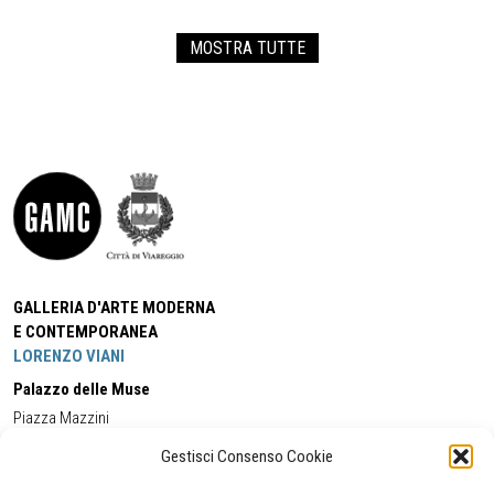
MOSTRA TUTTE
GALLERIA D'ARTE MODERNA
E CONTEMPORANEA
LORENZO VIANI
Palazzo delle Muse
Piazza Mazzini
55049 - Viareggio
Gestisci Consenso Cookie
Tel:
+39 0584 581118
Cell:
+39 338 5714978
(orario apertura Galleria)
Tel:
+39 0584 944580
(orario 09.00/13.00)