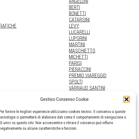
ANGELONI
BERTI
BONETTI
CATARSINI
GRAFICHE
LEVY
LUCARELLI
LUPORINI
MARTINI
MASCHIETTO
MICHETTI
PARISI
PIERACCINI
PREMIO VIAREGGIO
SPOLTI
VARRAUD SANTINI
PROVENIENZE VARIE
Gestisci Consenso Cookie
Per fornire le migliori esperienze utilizziamo cookies tecnici. Il consenso a queste
tecnologie ci permetterà di elaborare dati come il comportamento di navigazione o
ID unici su questo sito. Non acconsentire o ritirare il consenso può influire
negativamente su alcune caratteristiche e funzioni.