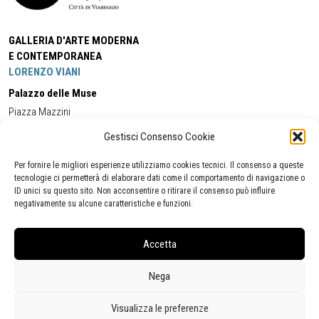
GALLERIA D'ARTE MODERNA
E CONTEMPORANEA
LORENZO VIANI
Palazzo delle Muse
Piazza Mazzini
55049 - Viareggio
Gestisci Consenso Cookie
Tel:
+39 0584 581118
Cell:
+39 338 5714978
(orario apertura Galleria)
Tel:
+39 0584 944580
(orario 09.00/13.00)
Per fornire le migliori esperienze utilizziamo cookies tecnici. Il consenso a queste
Email:
gamc@comune.viareggio.lu.it
tecnologie ci permetterà di elaborare dati come il comportamento di navigazione o
ID unici su questo sito. Non acconsentire o ritirare il consenso può influire
negativamente su alcune caratteristiche e funzioni.
Dichiarazione di accessibilità
Segnalazione di inaccessibilità
Accetta
Politica della privacy
Statistiche
Nega
Visualizza le preferenze