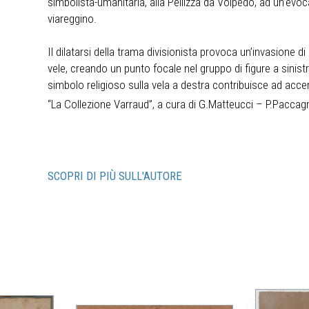
simbolista-umanitaria, alla Pellizza da Volpedo, ad un’ev
viareggino.
Il dilatarsi della trama divisionista provoca un’invasione d
vele, creando un punto focale nel gruppo di figure a sinistra
simbolo religioso sulla vela a destra contribuisce ad acce
“La Collezione Varraud”, a cura di G.Matteucci – P.Paccagnin
SCOPRI DI PIÙ SULL'AUTORE