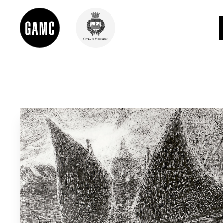
INFO
CONTATTI
DIDATTICA
SHOP
LE COLLEZIONI
GLI AUTORI
LORENZO VIANI
MOSTRE
EVENTI
PALAZZO DELLE MUSE