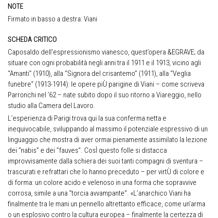
NOTE
Firmato in basso a destra: Viani
SCHEDA CRITICO
Caposaldo dell’espressionismo vianesco, quest’opera &EGRAVE; da
situare con ogni probabilità negli anni tra il 1911 e il 1913, vicino agli
“Amanti” (1910), alla “Signora del crisantemo” (1911), alla “Veglia
funebre” (1913-1914): le opere piÙ parigine di Viani – come scriveva
Parronchi nel ’62 – nate subito dopo il suo ritorno a Viareggio, nello
studio alla Camera del Lavoro.
L’esperienza di Parigi trova qui la sua conferma netta e
inequivocabile, sviluppando al massimo il potenziale espressivo di un
linguaggio che mostra di aver ormai pienamente assimilato la lezione
dei “nabis” e dei “fauves”. CosÌ questo folle si distacca
improvvisamente dalla schiera dei suoi tanti compagni di sventura –
trascurati e refrattari che lo hanno preceduto – per virtÙ di colore e
di forma: un colore acido e velenoso in una forma che sopravvive
corrosa, simile a una “torcia avvampante”. «L’anarchico Viani ha
finalmente tra le mani un pennello altrettanto efficace, come un’arma
o un esplosivo contro la cultura europea – finalmente la certezza di