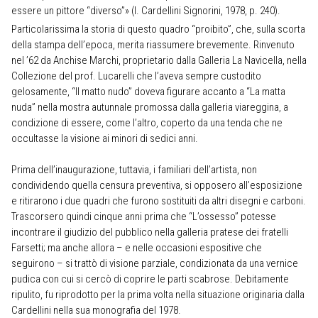
essere un pittore “diverso”» (I. Cardellini Signorini, 1978, p. 240).
Particolarissima la storia di questo quadro “proibito”, che, sulla scorta
della stampa dell’epoca, merita riassumere brevemente. Rinvenuto
nel ’62 da Anchise Marchi, proprietario dalla Galleria La Navicella, nella
Collezione del prof. Lucarelli che l’aveva sempre custodito
gelosamente, “Il matto nudo” doveva figurare accanto a “La matta
nuda” nella mostra autunnale promossa dalla galleria viareggina, a
condizione di essere, come l’altro, coperto da una tenda che ne
occultasse la visione ai minori di sedici anni.
Prima dell’inaugurazione, tuttavia, i familiari dell’artista, non
condividendo quella censura preventiva, si opposero all’esposizione
e ritirarono i due quadri che furono sostituiti da altri disegni e carboni.
Trascorsero quindi cinque anni prima che “L’ossesso” potesse
incontrare il giudizio del pubblico nella galleria pratese dei fratelli
Farsetti; ma anche allora – e nelle occasioni espositive che
seguirono – si trattò di visione parziale, condizionata da una vernice
pudica con cui si cercò di coprire le parti scabrose. Debitamente
ripulito, fu riprodotto per la prima volta nella situazione originaria dalla
Cardellini nella sua monografia del 1978.