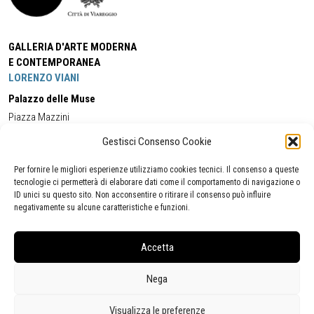
GALLERIA D'ARTE MODERNA
E CONTEMPORANEA
LORENZO VIANI
Palazzo delle Muse
Piazza Mazzini
55049 - Viareggio
Gestisci Consenso Cookie
Tel:
+39 0584 581118
Cell:
+39 338 5714978
(orario apertura Galleria)
Tel:
+39 0584 944580
(orario 09.00/13.00)
Per fornire le migliori esperienze utilizziamo cookies tecnici. Il consenso a queste
Email:
gamc@comune.viareggio.lu.it
tecnologie ci permetterà di elaborare dati come il comportamento di navigazione o
ID unici su questo sito. Non acconsentire o ritirare il consenso può influire
negativamente su alcune caratteristiche e funzioni.
Dichiarazione di accessibilità
Segnalazione di inaccessibilità
Accetta
Politica della privacy
Statistiche
Nega
Visualizza le preferenze