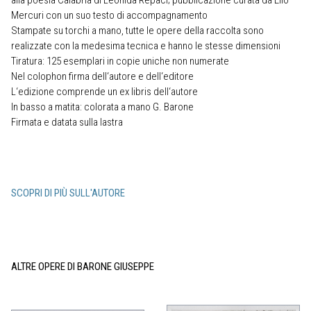
alla poesia Calabria di Leonida Rèpaci; pubblicazione curata da Elio
Mercuri con un suo testo di accompagnamento
Stampate su torchi a mano, tutte le opere della raccolta sono
realizzate con la medesima tecnica e hanno le stesse dimensioni
Tiratura: 125 esemplari in copie uniche non numerate
Nel colophon firma dell‘autore e dell‘editore
L‘edizione comprende un ex libris dell‘autore
In basso a matita: colorata a mano G. Barone
Firmata e datata sulla lastra
SCOPRI DI PIÙ SULL'AUTORE
ALTRE OPERE DI BARONE GIUSEPPE