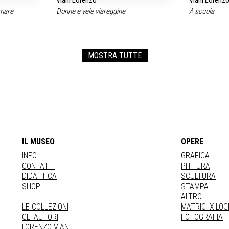
Viani Lorenzo
Viani Lorenz
 mare
Donne e vele viareggine
A scuola
MOSTRA TUTTE
IL MUSEO
OPERE
INFO
GRAFICA
CONTATTI
PITTURA
DIDATTICA
SCULTURA
SHOP
STAMPA
ALTRO
LE COLLEZIONI
MATRICI XILO
GLI AUTORI
FOTOGRAFIA
LORENZO VIANI