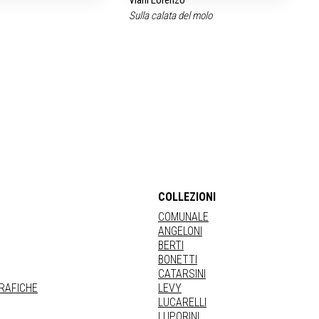
o
Viani Lorenzo
Sulla calata del molo
COLLEZIONI
COMUNALE
ANGELONI
BERTI
BONETTI
CATARSINI
GRAFICHE
LEVY
LUCARELLI
LUPORINI