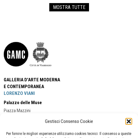
MOSTRA TUTTE
GALLERIA D'ARTE MODERNA
E CONTEMPORANEA
LORENZO VIANI
Palazzo delle Muse
Piazza Mazzini
55049 - Viareggio
Gestisci Consenso Cookie
Tel:
+39 0584 581118
Cell:
+39 338 5714978
(orario apertura Galleria)
Tel:
+39 0584 944580
(orario 09.00/13.00)
Per fornire le migliori esperienze utilizziamo cookies tecnici. Il consenso a queste
Email:
gamc@comune.viareggio.lu.it