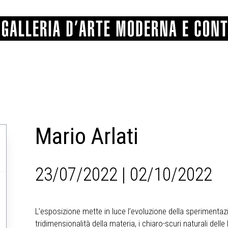
GRAFICA
COMUNALE
ANGELONI
PITTURA
BERTI
BONETTI
SCULTURA
CATARSINI
LEVY
STAMPA
LUCARELLI
LUPORINI
Mario Arlati
ALTRO
MARTINI
MASCHIE
MATRICI XILOGRAFICHE
MICHETTI
PARISI
FOTOGRAFIA
PIERACCINI
PREMIO V
SPOLTI
VARRAUD 
23/07/2022 | 02/10/2022
PROVENIENZE VARIE
L’esposizione mette in luce l’evoluzione della sperimentazio
tridimensionalità della materia, i chiaro-scuri naturali delle