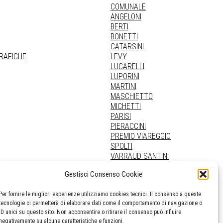
COMUNALE
ANGELONI
BERTI
BONETTI
CATARSINI
GRAFICHE
LEVY
LUCARELLI
LUPORINI
MARTINI
MASCHIETTO
MICHETTI
PARISI
PIERACCINI
PREMIO VIAREGGIO
SPOLTI
VARRAUD SANTINI
PROVENIENZE VARIE
Gestisci Consenso Cookie
Per fornire le migliori esperienze utilizziamo cookies tecnici. Il consenso a queste
tecnologie ci permetterà di elaborare dati come il comportamento di navigazione o
ID unici su questo sito. Non acconsentire o ritirare il consenso può influire
negativamente su alcune caratteristiche e funzioni.