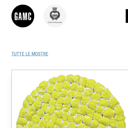
TUTTE LE MOSTRE
INFO
CONTATTI
DIDATTICA
SHOP
LE COLLEZIONI
GLI AUTORI
LORENZO VIANI
MOSTRE
EVENTI
PALAZZO DELLE MUSE