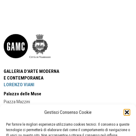
GALLERIA D'ARTE MODERNA
E CONTEMPORANEA
LORENZO VIANI
Palazzo delle Muse
Piazza Mazzini
55049 - Viareggio
Gestisci Consenso Cookie
Tel:
+39 0584 581118
Cell:
+39 338 5714978
(orario apertura Galleria)
Tel:
+39 0584 944580
(orario 09.00/13.00)
Per fornire le migliori esperienze utilizziamo cookies tecnici. Il consenso a queste
Email:
gamc@comune.viareggio.lu.it
tecnologie ci permetterà di elaborare dati come il comportamento di navigazione o
ID unici su questo sito. Non acconsentire o ritirare il consenso può influire