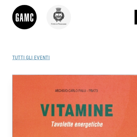
TUTTI GLI EVENTI
INFO
CONTATTI
DIDATTICA
SHOP
LE COLLEZIONI
GLI AUTORI
LORENZO VIANI
MOSTRE
EVENTI
PALAZZO DELLE MUSE