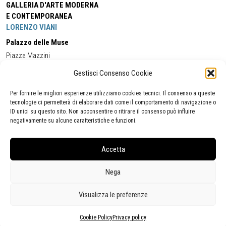
GALLERIA D'ARTE MODERNA
E CONTEMPORANEA
LORENZO VIANI
Palazzo delle Muse
Piazza Mazzini
55049 - Viareggio
Gestisci Consenso Cookie
Tel:
+39 0584 581118
Cell:
+39 338 5714978
(orario apertura Galleria)
Tel:
+39 0584 944580
(orario 09.00/13.00)
Per fornire le migliori esperienze utilizziamo cookies tecnici. Il consenso a queste
Email:
gamc@comune.viareggio.lu.it
tecnologie ci permetterà di elaborare dati come il comportamento di navigazione o
ID unici su questo sito. Non acconsentire o ritirare il consenso può influire
negativamente su alcune caratteristiche e funzioni.
Dichiarazione di accessibilità
Segnalazione di inaccessibilità
Accetta
Politica della privacy
Statistiche
Nega
Visualizza le preferenze
Cookie Policy
Privacy policy