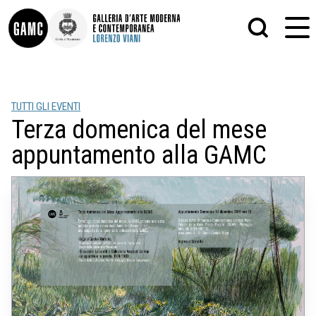
INFO
GRAFICA
TUTTI GLI EVENTI
CONTATTI
PITTURA
Terza domenica del mese
DIDATTICA
SCULTURA
SHOP
STAMPA
appuntamento alla GAMC
ALTRO
LE COLLEZIONI
MATRICI XILOGRAFICHE
GLI AUTORI
FOTOGRAFIA
LORENZO VIANI
MOSTRE
EVENTI
PALAZZO DELLE MUSE