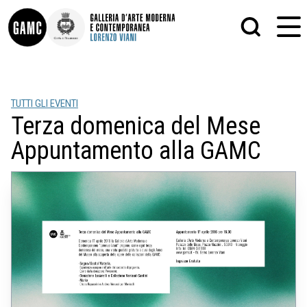
INFO
GRAFICA
TUTTI GLI EVENTI
CONTATTI
PITTURA
Terza domenica del Mese
DIDATTICA
SCULTURA
SHOP
STAMPA
Appuntamento alla GAMC
ALTRO
LE COLLEZIONI
MATRICI XILOGRAFICHE
GLI AUTORI
FOTOGRAFIA
LORENZO VIANI
MOSTRE
EVENTI
PALAZZO DELLE MUSE