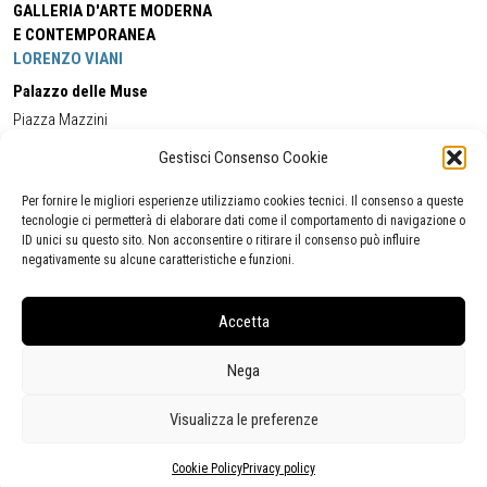
GALLERIA D'ARTE MODERNA
E CONTEMPORANEA
LORENZO VIANI
Palazzo delle Muse
Piazza Mazzini
55049 - Viareggio
Gestisci Consenso Cookie
Tel:
+39 0584 581118
Cell:
+39 338 5714978
(orario apertura Galleria)
Tel:
+39 0584 944580
(orario 09.00/13.00)
Per fornire le migliori esperienze utilizziamo cookies tecnici. Il consenso a queste
Email:
gamc@comune.viareggio.lu.it
tecnologie ci permetterà di elaborare dati come il comportamento di navigazione o
ID unici su questo sito. Non acconsentire o ritirare il consenso può influire
negativamente su alcune caratteristiche e funzioni.
Dichiarazione di accessibilità
Segnalazione di inaccessibilità
Accetta
Politica della privacy
Statistiche
Nega
Visualizza le preferenze
Cookie Policy
Privacy policy