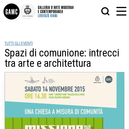
INFO
GRAFICA
TUTTI GLI EVENTI
CONTATTI
PITTURA
Spazi di comunione: intrecci
DIDATTICA
SCULTURA
SHOP
STAMPA
tra arte e architettura
ALTRO
LE COLLEZIONI
MATRICI XILOGRAFICHE
GLI AUTORI
FOTOGRAFIA
LORENZO VIANI
MOSTRE
EVENTI
PALAZZO DELLE MUSE